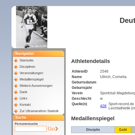
Deut
Navigation
Athletendetails
Startseite
Disziplinen
AthleteID
2546
Veranstaltungen
Name
Ullrich, Cornelia
Medaillenspiegel
Geburtsdatum
Weitere Auswertungen
Geburtsjahr
Dank
Verein
Sportclub Magdebur
Links
Geschlecht
w
Quelle(n)
Sport-record.de
Kontakt
428
:
Leichtathletik (
Zur Ultramarathon Statistik
Suche
Medaillenspiegel
Personensuche
Disziplin
Gold