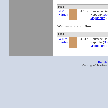
1986
400 m
3
54.13 s
Deutsche De
Hürden
Republik (
Sp
Magdeburg
)
Weltmeisterschaften
1987
400 m
3
54.31 s
Deutsche De
Hürden
Republik (
Sp
Magdeburg
)
Rechtli
Copyright © Matthias