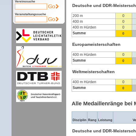
Vereinssuche
Deutsche und DDR-Meistersch
Veranstaltungssuche
200 m
0
400 m
0
400 m Hürden
0
Summe
0
Europameisterschaften
400 m Hürden
0
Summe
0
Weltmeisterschaften
400 m Hürden
0
Summe
0
Alle Medaillenränge bei 
Disziplin
Rang
Leistung
V
Deutsche und DDR-Meistersch