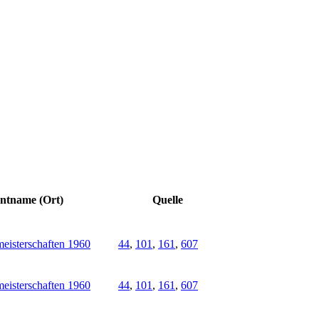
ntname (Ort)
Quelle
eisterschaften 1960
44
,
101
,
161
,
607
eisterschaften 1960
44
,
101
,
161
,
607