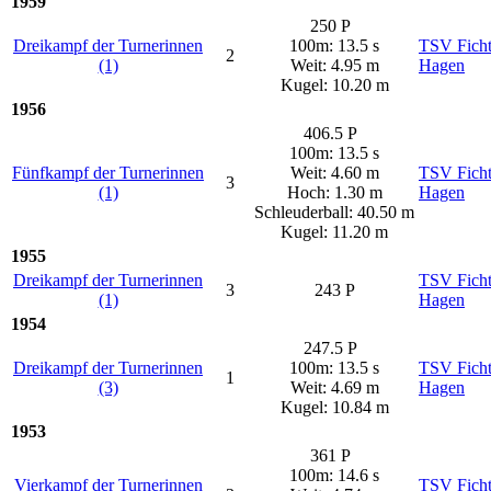
1959
250 P
Dreikampf der Turnerinnen
100m: 13.5 s
TSV Ficht
2
(1)
Weit: 4.95 m
Hagen
Kugel: 10.20 m
1956
406.5 P
100m: 13.5 s
Fünfkampf der Turnerinnen
Weit: 4.60 m
TSV Ficht
3
(1)
Hoch: 1.30 m
Hagen
Schleuderball: 40.50 m
Kugel: 11.20 m
1955
Dreikampf der Turnerinnen
TSV Ficht
3
243 P
(1)
Hagen
1954
247.5 P
Dreikampf der Turnerinnen
100m: 13.5 s
TSV Ficht
1
(3)
Weit: 4.69 m
Hagen
Kugel: 10.84 m
1953
361 P
100m: 14.6 s
Vierkampf der Turnerinnen
TSV Ficht