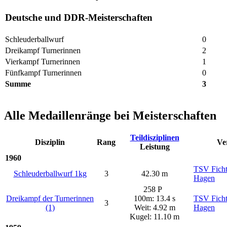
Deutsche und DDR-Meisterschaften
Schleuderballwurf
0
Dreikampf Turnerinnen
2
Vierkampf Turnerinnen
1
Fünfkampf Turnerinnen
0
Summe
3
Alle Medaillenränge bei Meisterschaften
Teildisziplinen
Disziplin
Rang
Ve
Leistung
1960
TSV Ficht
Schleuderballwurf 1kg
3
42.30 m
Hagen
258 P
Dreikampf der Turnerinnen
100m: 13.4 s
TSV Ficht
3
(1)
Weit: 4.92 m
Hagen
Kugel: 11.10 m