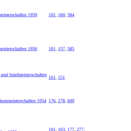
eisterschaften 1959
101
,
160
,
584
eisterschaften 1956
101
,
157
,
585
 und Spielmeisterschaften
101
,
151
turnmeisterschaften 1954
176
,
278
,
609
101
,
103
,
177
,
277
,