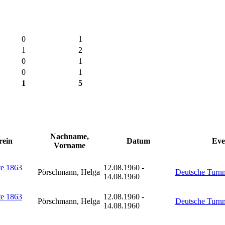
0
1
1
2
0
1
0
1
1
5
Nachname,
rein
Datum
Eve
Vorname
e 1863
12.08.1960 -
Pörschmann, Helga
Deutsche Turnm
14.08.1960
e 1863
12.08.1960 -
Pörschmann, Helga
Deutsche Turnm
14.08.1960