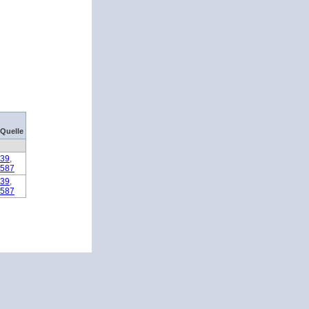
Quelle
39
,
587
39
,
587