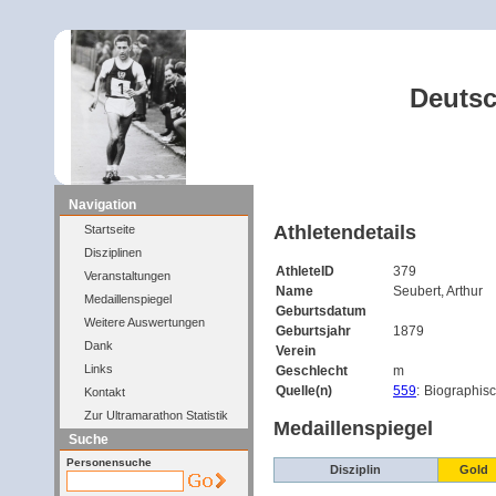
Deutsc
Navigation
Athletendetails
Startseite
Disziplinen
AthleteID
379
Veranstaltungen
Name
Seubert, Arthur
Medaillenspiegel
Geburtsdatum
Weitere Auswertungen
Geburtsjahr
1879
Dank
Verein
Links
Geschlecht
m
Quelle(n)
559
:
Biographisc
Kontakt
Zur Ultramarathon Statistik
Medaillenspiegel
Suche
Personensuche
Disziplin
Gold