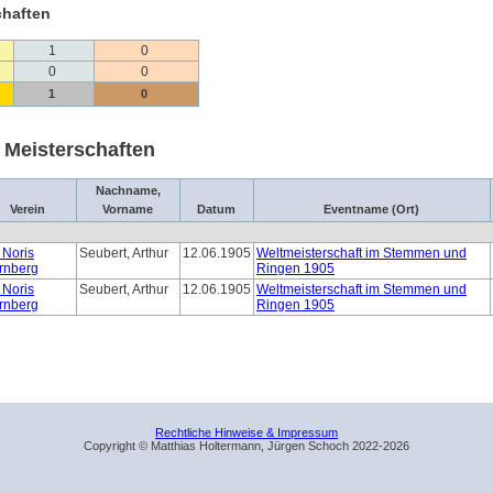
chaften
1
0
0
0
1
0
i Meisterschaften
Nachname,
Verein
Vorname
Datum
Eventname (Ort)
 Noris
Seubert, Arthur
12.06.1905
Weltmeisterschaft im Stemmen und
rnberg
Ringen 1905
 Noris
Seubert, Arthur
12.06.1905
Weltmeisterschaft im Stemmen und
rnberg
Ringen 1905
Rechtliche Hinweise & Impressum
Copyright © Matthias Holtermann, Jürgen Schoch 2022-2026