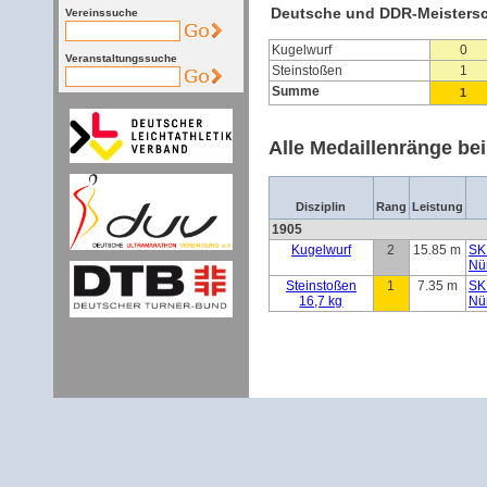
Deutsche und DDR-Meisters
Vereinssuche
Kugelwurf
0
Veranstaltungssuche
Steinstoßen
1
Summe
1
Alle Medaillenränge be
Disziplin
Rang
Leistung
1905
Kugelwurf
2
15.85 m
SK
Nü
Steinstoßen
1
7.35 m
SK
16,7 kg
Nü