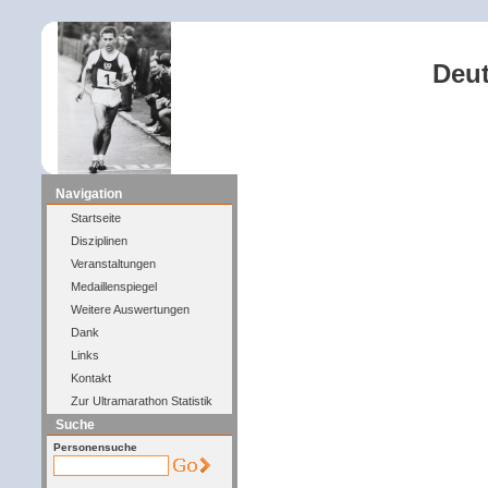
Deut
Navigation
Startseite
Disziplinen
Veranstaltungen
Medaillenspiegel
Weitere Auswertungen
Dank
Links
Kontakt
Zur Ultramarathon Statistik
Suche
Personensuche