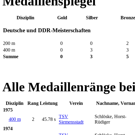
Medaillenspiegel
Disziplin
Gold
Silber
Bronz
Deutsche und DDR-Meisterschaften
200 m
0
0
2
400 m
0
3
3
Summe
0
3
5
Alle Medaillenränge be
Disziplin
Rang
Leistung
Verein
Nachname, Vorna
1975
TSV
Schlöske, Horst-
400 m
2
45.78 s
Siemensstadt
Rüdiger
1974