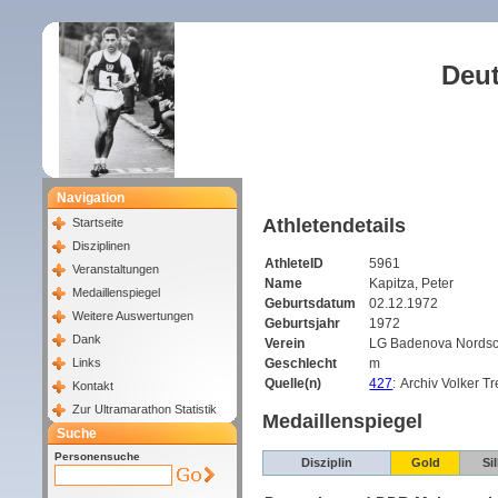
Deut
Navigation
Athletendetails
Startseite
Disziplinen
AthleteID
5961
Veranstaltungen
Name
Kapitza, Peter
Medaillenspiegel
Geburtsdatum
02.12.1972
Weitere Auswertungen
Geburtsjahr
1972
Dank
Verein
LG Badenova Nords
Links
Geschlecht
m
Quelle(n)
427
:
Archiv Volker T
Kontakt
Zur Ultramarathon Statistik
Medaillenspiegel
Suche
Personensuche
Disziplin
Gold
Si