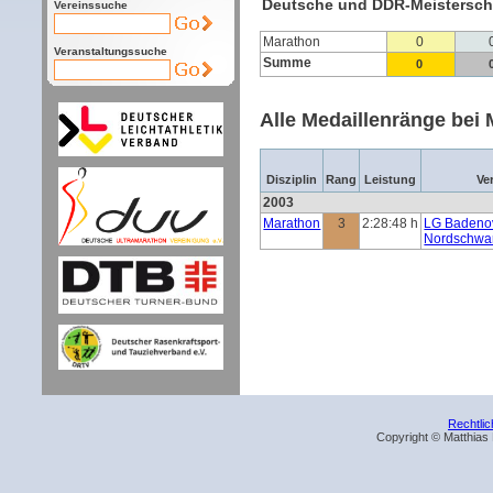
Deutsche und DDR-Meistersch
Vereinssuche
Marathon
0
Veranstaltungssuche
Summe
0
Alle Medaillenränge bei 
Disziplin
Rang
Leistung
Ve
2003
Marathon
3
2:28:48 h
LG Badeno
Nordschwa
Rechtli
Copyright © Matthias