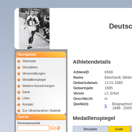
Deutsc
Navigation
Athletendetails
Startseite
Disziplinen
AthleteID
6569
Veranstaltungen
Name
Eberhardt, Stefa
Medaillenspiegel
Geburtsdatum
12.01.1985
Weitere Auswertungen
Geburtsjahr
1985
Dank
Verein
LC Erfurt
Links
Geschlecht
m
Quelle(n)
Biographisc
Kontakt
5
:
1898 - 2005
Zur Ultramarathon Statistik
Suche
Medaillenspiegel
Personensuche
Disziplin
Gold