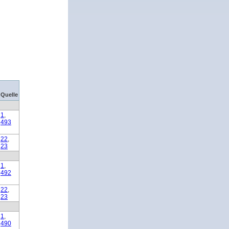
Quelle
1
,
493
22
,
23
1
,
492
22
,
23
1
,
490