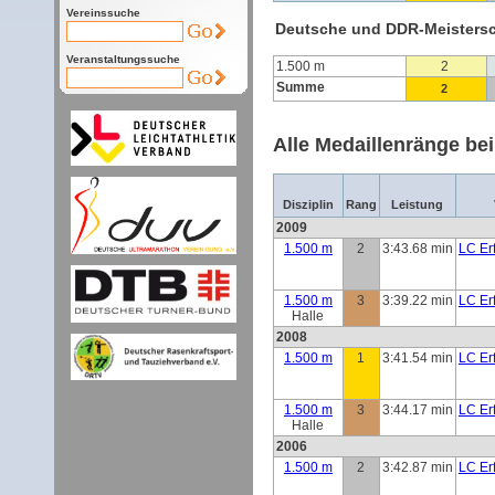
Vereinssuche
Deutsche und DDR-Meisters
Veranstaltungssuche
1.500 m
2
Summe
2
Alle Medaillenränge be
Disziplin
Rang
Leistung
2009
1.500 m
2
3:43.68 min
LC Erf
1.500 m
3
3:39.22 min
LC Erf
Halle
2008
1.500 m
1
3:41.54 min
LC Erf
1.500 m
3
3:44.17 min
LC Erf
Halle
2006
1.500 m
2
3:42.87 min
LC Erf