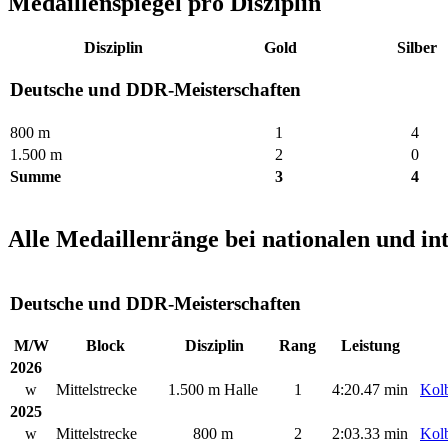
Medaillenspiegel pro Disziplin
Disziplin
Gold
Silber
Deutsche und DDR-Meisterschaften
800 m
1
4
1.500 m
2
0
Summe
3
4
Alle Medaillenränge bei nationalen und in
Deutsche und DDR-Meisterschaften
M/W
Block
Disziplin
Rang
Leistung
2026
w
Mittelstrecke
1.500 m Halle
1
4:20.47 min
Kolb
2025
w
Mittelstrecke
800 m
2
2:03.33 min
Kolb