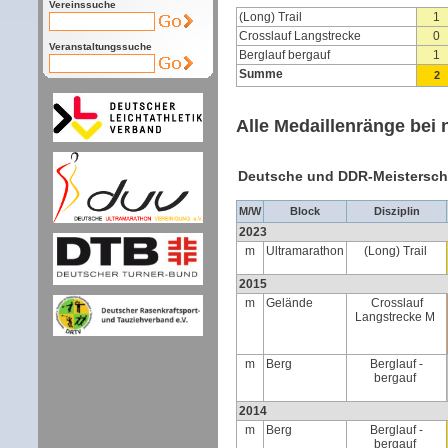
Vereinssuche
(Long) Trail
1
Crosslauf Langstrecke
0
Veranstaltungssuche
Berglauf bergauf
1
Summe
2
Alle Medaillenränge bei 
Deutsche und DDR-Meistersch
M/W
Block
Disziplin
2023
m
Ultramarathon
(Long) Trail
2015
m
Gelände
Crosslauf
Langstrecke M
m
Berg
Berglauf -
bergauf
2014
m
Berg
Berglauf -
bergauf