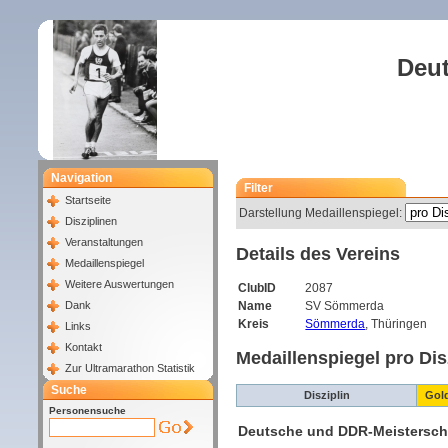
Deut
Navigation
Filter
Startseite
Darstellung Medaillenspiegel:
Disziplinen
Veranstaltungen
Details des Vereins
Medaillenspiegel
Weitere Auswertungen
ClubID
2087
Dank
Name
SV Sömmerda
Kreis
Sömmerda
, Thüringen
Links
Kontakt
Medaillenspiegel pro Dis
Zur Ultramarathon Statistik
Suche
Disziplin
Gol
Personensuche
Deutsche und DDR-Meistersch