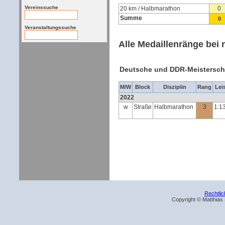
Vereinssuche
20 km / Halbmarathon
0
Summe
0
Veranstaltungssuche
Alle Medaillenränge bei 
Deutsche und DDR-Meistersch
M/W
Block
Disziplin
Rang
Lei
2022
w
Straße
Halbmarathon
3
1:1
Rechtli
Copyright © Matthias