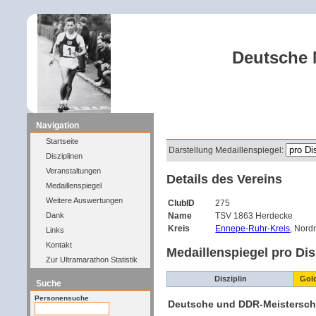
Deutsche M
Navigation
Filter
Startseite
Darstellung Medaillenspiegel:
Disziplinen
Veranstaltungen
Details des Vereins
Medaillenspiegel
Weitere Auswertungen
ClubID
275
Dank
Name
TSV 1863 Herdecke
Kreis
Ennepe-Ruhr-Kreis
, Nord
Links
Kontakt
Medaillenspiegel pro Dis
Zur Ultramarathon Statistik
Disziplin
Gol
Suche
Personensuche
Deutsche und DDR-Meistersch