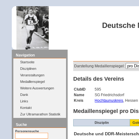
Deutsche M
Navigation
Filter
Startseite
Darstellung Medaillenspiegel:
Disziplinen
Veranstaltungen
Details des Vereins
Medaillenspiegel
Weitere Auswertungen
ClubID
595
Dank
Name
SG Friedrichsdorf
Kreis
Hochtaunuskreis
, Hessen
Links
Kontakt
Medaillenspiegel pro Dis
Zur Ultramarathon Statistik
Disziplin
Gol
Suche
Personensuche
Deutsche und DDR-Meistersch