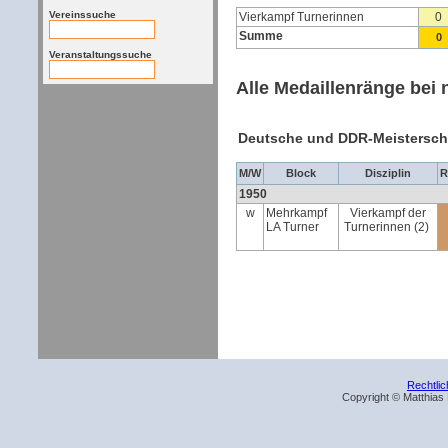
Vereinssuche
Vierkampf Turnerinnen
0
Summe
0
Veranstaltungssuche
Alle Medaillenränge bei 
Deutsche und DDR-Meistersch
M/W
Block
Disziplin
R
1950
w
Mehrkampf
Vierkampf der
LA Turner
Turnerinnen (2)
Rechtli
Copyright © Matthias