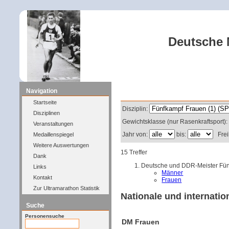
Deutsche M
Navigation
Filter
Startseite
Disziplin:
Disziplinen
Gewichtsklasse (nur Rasenkraftsport)
Veranstaltungen
Jahr von:
bis:
Freil
Medaillenspiegel
Weitere Auswertungen
15 Treffer
Dank
Deutsche und DDR-Meister Fünf
Links
Männer
Kontakt
Frauen
Zur Ultramarathon Statistik
Nationale und internatio
Suche
Personensuche
DM Frauen