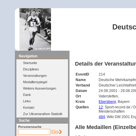
Deutsc
Navigation
Details der Veranstaltu
Startseite
Disziplinen
EventID
214
Veranstaltungen
Name
Deutsche Mehrkampfme
Medaillenspiegel
Verband
Deutscher Leichtathle
Weitere Auswertungen
Datum
24.08.2001 - 28.08.20
Dank
Ort
Vaterstetten,
Links
Kreis
Ebersberg
, Bayern
Quellen
12
: Sport-record.de /
Kontakt
Meisterschaften
Zur Ultramarathon Statistik
484
: Wiki DM 2001 Er
Suche
Alle Medaillen (Einzelb
Personensuche