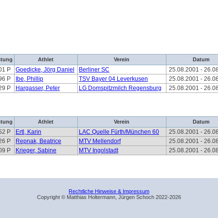
stung
Athlet
Verein
Datum
01 P
Goedicke, Jörg Daniel
Berliner SC
25.08.2001 - 26.0
96 P
Ibe, Phillip
TSV Bayer 04 Leverkusen
25.08.2001 - 26.0
29 P
Hargasser, Peter
LG Domspitzmilch Regensburg
25.08.2001 - 26.0
stung
Athlet
Verein
Datum
52 P
Ertl, Karin
LAC Quelle Fürth/München 60
25.08.2001 - 26.0
26 P
Repnak, Beatrice
MTV Mellendorf
25.08.2001 - 26.0
09 P
Krieger, Sabine
MTV Ingolstadt
25.08.2001 - 26.0
Rechtliche Hinweise & Impressum
Copyright © Matthias Holtermann, Jürgen Schoch 2022-2026