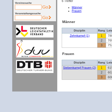
6 Treffer
Vereinssuche
Männer
Frauen
Veranstaltungssuche
Männer
Disziplin
Rang
Lei
Zehnkampf (1)
1
78
2
76
3
75
Frauen
Disziplin
Rang
Lei
Siebenkampf Frauen (2)
1
61
2
60
3
60