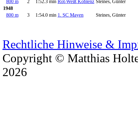
800 m
2
1:52.3 min
Rot-Weiß Koblenz
Steines, Günter
1948
800 m
3
1:54.0 min
1. SC Mayen
Steines, Günter
Rechtliche Hinweise & Im
Copyright © Matthias Holt
2026