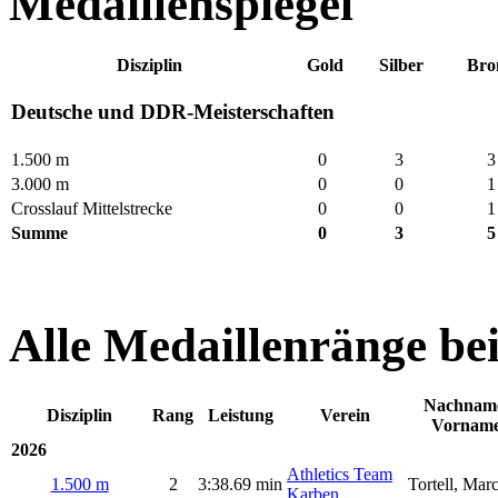
Medaillenspiegel
Disziplin
Gold
Silber
Bro
Deutsche und DDR-Meisterschaften
1.500 m
0
3
3.000 m
0
0
Crosslauf Mittelstrecke
0
0
Summe
0
3
Alle Medaillenränge be
Nachnam
Disziplin
Rang
Leistung
Verein
Vornam
2026
Athletics Team
1.500 m
2
3:38.69 min
Tortell, Mar
Karben