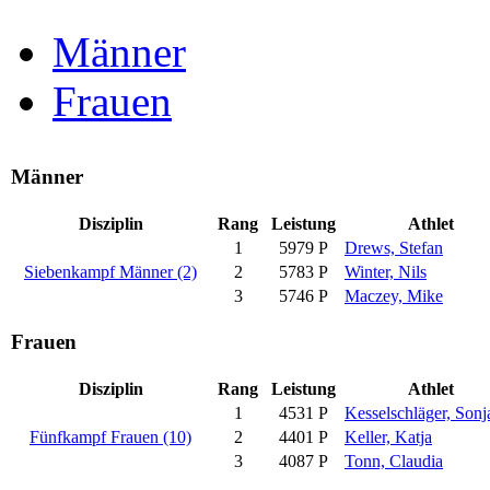
Männer
Frauen
Männer
Disziplin
Rang
Leistung
Athlet
1
5979 P
Drews, Stefan
Siebenkampf Männer (2)
2
5783 P
Winter, Nils
3
5746 P
Maczey, Mike
Frauen
Disziplin
Rang
Leistung
Athlet
1
4531 P
Kesselschläger, Sonj
Fünfkampf Frauen (10)
2
4401 P
Keller, Katja
3
4087 P
Tonn, Claudia