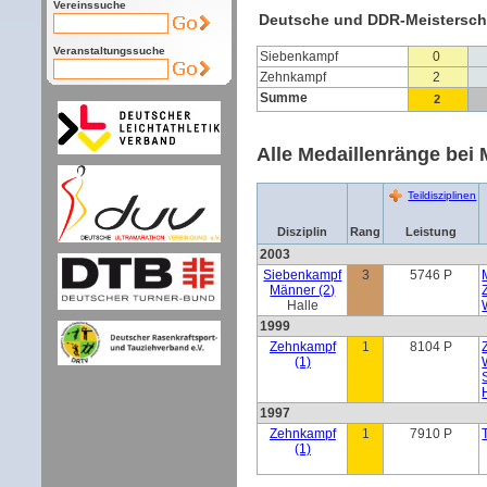
Vereinssuche
Deutsche und DDR-Meistersch
Veranstaltungssuche
Siebenkampf
0
Zehnkampf
2
Summe
2
Alle Medaillenränge bei 
Teildisziplinen
Disziplin
Rang
Leistung
2003
Siebenkampf
3
5746 P
Männer (2)
Halle
1999
Zehnkampf
1
8104 P
(1)
1997
Zehnkampf
1
7910 P
(1)