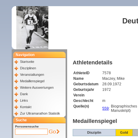
Deut
Navigation
Athletendetails
Startseite
Disziplinen
AthleteID
7578
Veranstaltungen
Name
Maczey, Mike
Medaillenspiegel
Geburtsdatum
28.09.1972
Weitere Auswertungen
Geburtsjahr
1972
Dank
Verein
Links
Geschlecht
m
Quelle(n)
Biographisches
Kontakt
559
:
Manuskript)
Zur Ultramarathon Statistik
Suche
Medaillenspiegel
Personensuche
Disziplin
Gold