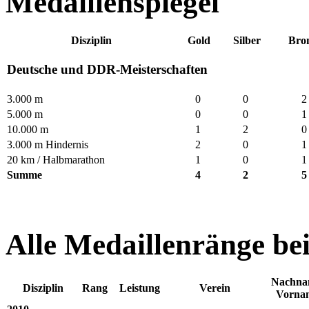
Medaillenspiegel
Disziplin
Gold
Silber
Bro
Deutsche und DDR-Meisterschaften
3.000 m
0
0
5.000 m
0
0
10.000 m
1
2
3.000 m Hindernis
2
0
20 km / Halbmarathon
1
0
Summe
4
2
Alle Medaillenränge be
Nachna
Disziplin
Rang
Leistung
Verein
Vorna