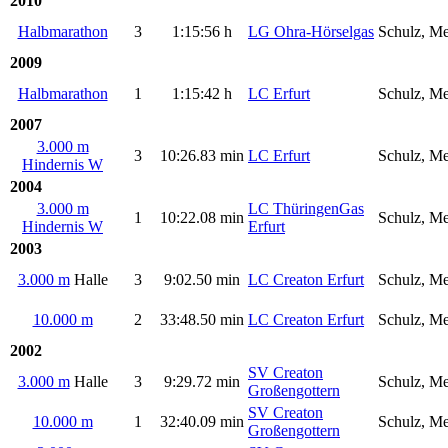
2010
Halbmarathon
3
1:15:56 h
LG Ohra-Hörselgas
Schulz, Me
2009
Halbmarathon
1
1:15:42 h
LC Erfurt
Schulz, Me
2007
3.000 m
3
10:26.83 min
LC Erfurt
Schulz, Me
Hindernis W
2004
3.000 m
LC ThüringenGas
1
10:22.08 min
Schulz, Me
Hindernis W
Erfurt
2003
3.000 m
Halle
3
9:02.50 min
LC Creaton Erfurt
Schulz, Me
10.000 m
2
33:48.50 min
LC Creaton Erfurt
Schulz, Me
2002
SV Creaton
3.000 m
Halle
3
9:29.72 min
Schulz, Me
Großengottern
SV Creaton
10.000 m
1
32:40.09 min
Schulz, Me
Großengottern