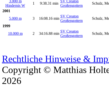
3.000 m
SV Creaton
1
9:38.31 min
Schulz, Me
Hindernis W
Großengottern
2001
SV Creaton
5.000 m
3
16:08.16 min
Schulz, Me
Großengottern
1999
SV Creaton
10.000 m
2
34:16.88 min
Schulz, Me
Großengottern
Rechtliche Hinweise & Im
Copyright © Matthias Holt
2026