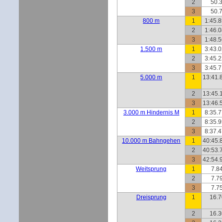
2
50.3
3
50.7
800 m
1
1:45.8
2
1:46.0
3
1:48.5
1.500 m
1
3:43.0
2
3:45.2
3
3:45.7
5.000 m
1
13:41.
2
13:45.
3
13:46.
3.000 m Hindernis M
1
8:35.7
2
8:35.9
3
8:37.4
10.000 m Bahngehen
1
40:45.
2
40:53.
3
42:54.
Weitsprung
1
7.8
2
7.7
3
7.7
Dreisprung
1
16.
2
16.