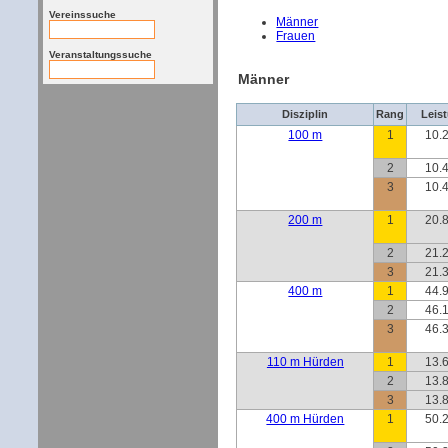
Vereinssuche
Männer
Frauen
Veranstaltungssuche
Männer
Disziplin
Rang
Leis
100 m
1
10.2
2
10.4
3
10.4
200 m
1
20.8
2
21.2
3
21.3
400 m
1
44.9
2
46.1
3
46.3
110 m Hürden
1
13.6
2
13.8
3
13.8
400 m Hürden
1
50.2