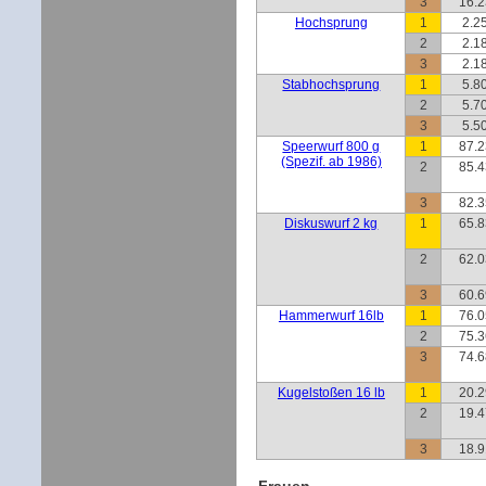
3
16.
Hochsprung
1
2.2
2
2.1
3
2.1
Stabhochsprung
1
5.8
2
5.7
3
5.5
Speerwurf 800 g
1
87.
(Spezif. ab 1986)
2
85.
3
82.
Diskuswurf 2 kg
1
65.
2
62.
3
60.
Hammerwurf 16lb
1
76.
2
75.
3
74.
Kugelstoßen 16 lb
1
20.
2
19.
3
18.