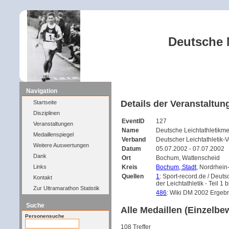
Deutsche M
Navigation
Details der Veranstaltun
Startseite
Disziplinen
EventID
127
Veranstaltungen
Name
Deutsche Leichtathletikme
Medaillenspiegel
Verband
Deutscher Leichtathletik-
Weitere Auswertungen
Datum
05.07.2002 - 07.07.2002
Dank
Ort
Bochum, Wattenscheid
Links
Kreis
Bochum, Stadt
, Nordrhei
Quellen
1
: Sport-record.de / Deuts
Kontakt
der Leichtathletik - Teil 1 b
Zur Ultramarathon Statistik
486
: Wiki DM 2002 Ergeb
Suche
Alle Medaillen (Einzelbe
Personensuche
108 Treffer