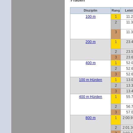
Frauen
Disziplin
Rang
Leis
100 m
1
11.2
2
11.3
3
11.3
200 m
1
23.4
2
23.5
3
23.6
400 m
1
52.0
2
52.6
3
52.6
100 m Hürden
1
13.0
2
13.3
3
13.4
400 m Hürden
1
55.7
2
56.7
3
57.0
800 m
1
2:00.9
2
2:01.3