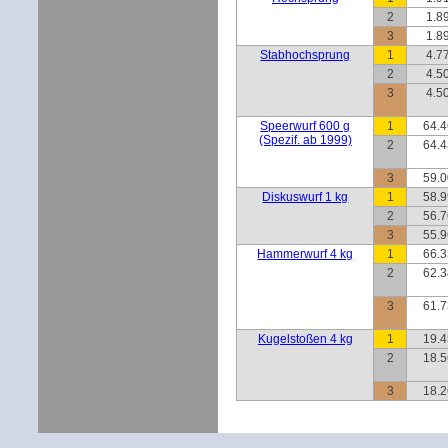
2
1.8
3
1.8
Stabhochsprung
1
4.7
2
4.5
3
4.5
Speerwurf 600 g
1
64.
(Spezif. ab 1999)
2
64.
3
59.
Diskuswurf 1 kg
1
58.
2
56.
3
55.
Hammerwurf 4 kg
1
66.
2
62.
3
61.
Kugelstoßen 4 kg
1
19.
2
18.
3
18.