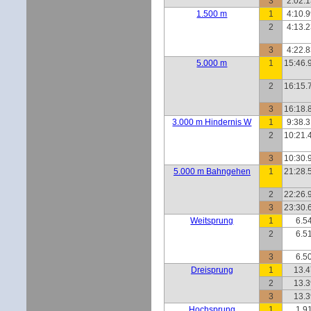
3
2:02.1
1.500 m
1
4:10.9
2
4:13.2
3
4:22.8
5.000 m
1
15:46.
2
16:15.
3
16:18.
3.000 m Hindernis W
1
9:38.3
2
10:21.
3
10:30.
5.000 m Bahngehen
1
21:28.
2
22:26.
3
23:30.
Weitsprung
1
6.5
2
6.5
3
6.5
Dreisprung
1
13.
2
13.
3
13.
Hochsprung
1
1.9