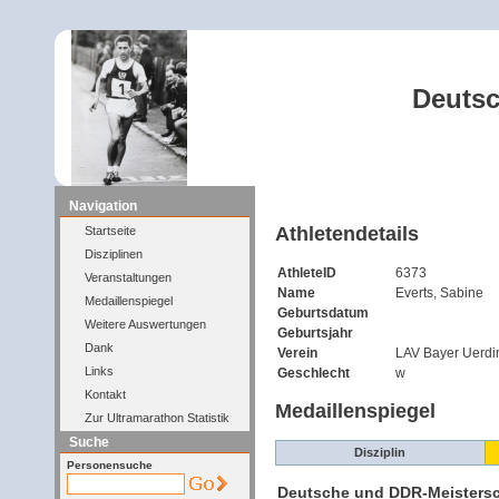
Deutsc
Navigation
Athletendetails
Startseite
Disziplinen
AthleteID
6373
Veranstaltungen
Name
Everts, Sabine
Medaillenspiegel
Geburtsdatum
Weitere Auswertungen
Geburtsjahr
Dank
Verein
LAV Bayer Uerd
Links
Geschlecht
w
Kontakt
Medaillenspiegel
Zur Ultramarathon Statistik
Suche
Disziplin
Personensuche
Deutsche und DDR-Meisters