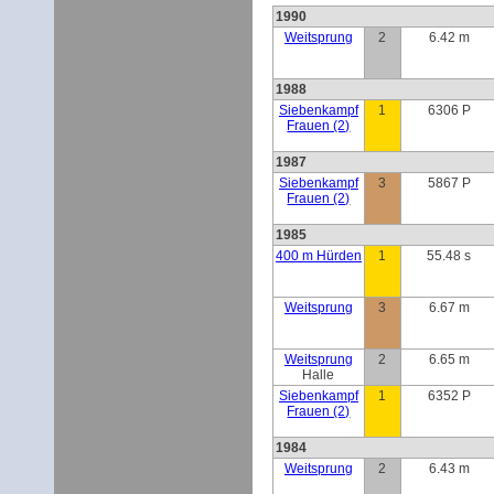
1990
Weitsprung
2
6.42 m
1988
Siebenkampf
1
6306 P
Frauen (2)
1987
Siebenkampf
3
5867 P
Frauen (2)
1985
400 m Hürden
1
55.48 s
Weitsprung
3
6.67 m
Weitsprung
2
6.65 m
Halle
Siebenkampf
1
6352 P
Frauen (2)
1984
Weitsprung
2
6.43 m