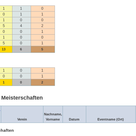
1
1
0
0
1
1
1
0
0
5
4
2
0
0
1
1
0
0
5
0
1
13
6
5
1
0
1
0
0
1
1
0
2
i Meisterschaften
n
Nachname,
Verein
Vorname
Datum
Eventname (Ort)
chaften