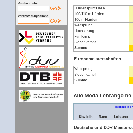
Vereinssuche
Hürdensprint Halle
100/110 m Hürden
Veranstaltungssuche
400 m Hürden
Weitsprung
Hochsprung
Fünfkampf
Siebenkampf
Summe
Europameisterschaften
Weitsprung
Siebenkampf
Summe
Alle Medaillenränge be
Teildiszipline
Disziplin
Rang
Leistung
Deutsche und DDR-Meisters