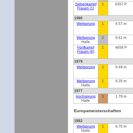
Siebenkampf
1
6357 P
Frauen (1)
1980
Weitsprung
1
6.57 m
Weitsprung
2
6.61 m
Halle
Fünfkampf
1
4656 P
Frauen (6)
1979
Weitsprung
1
6.49 m
Weitsprung
1
6.35 m
Halle
1977
Hochsprung
3
1.79 m
Halle
Europameisterschaften
1982
Weitsprung
1
6.70 m
Halle