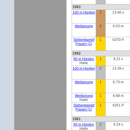
1983
100 m Hürden
3
13.46 s
Weitsprung
3
6.53 m
Siebenkampf
1
6370 P
Frauen (2)
1982
60 m Hürden
1
8.21 s
Halle
100 m Hürden
2
13.39 s
Weitsprung
1
6.73 m
Weitsprung
1
6.68 m
Halle
Siebenkampf
1
6351 P
Frauen (1)
1981
60 m Hürden
2
8.24 s
Halle