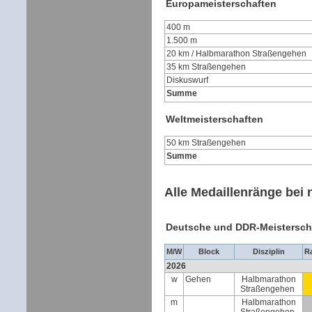
Europameisterschaften
400 m
1.500 m
20 km / Halbmarathon Straßengehen
35 km Straßengehen
Diskuswurf
Summe
Weltmeisterschaften
50 km Straßengehen
Summe
Alle Medaillenränge bei 
Deutsche und DDR-Meistersch
M/W
Block
Disziplin
R
2026
w
Gehen
Halbmarathon
Straßengehen
m
Halbmarathon