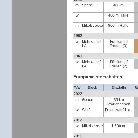
m
Sprint
400 m
w
400 m Halle
m
Mittelstrecke
800 m Halle
1962
w
Mehrkampf
Fünfkampf
LA
Frauen (3)
1961
w
Mehrkampf
Fünfkampf
LA
Frauen (2)
Europameisterschaften
M/W
Block
Disziplin
R
2022
m
Gehen
35 km
Straßengehen
w
Wurf
Diskuswurf 1 kg
2012
w
Mittelstrecke
1.500 m
2011