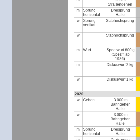
m
20 km
Straßengehen
m
Sprung
Dreisprung
horizontal
Halle
w
Sprung
Stabhochsprung
vertikal
w
Stabhochsprung
m
Wurf
Speerwurf 800 g
(Spezif. ab
1986)
m
Diskuswurf 2 kg
w
Diskuswurf 1 kg
2020
w
Gehen
3.000 m
Bahngehen
Halle
w
3.000 m
Bahngehen
Halle
m
Sprung
Dreisprung
horizontal
Halle
m
Dreisprung