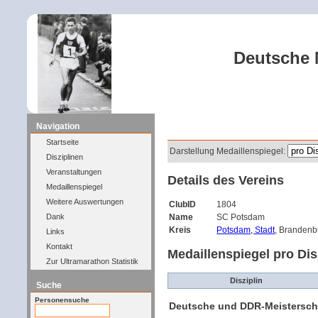
Deutsche M
Navigation
Filter
Startseite
Darstellung Medaillenspiegel:
Disziplinen
Veranstaltungen
Details des Vereins
Medaillenspiegel
Weitere Auswertungen
ClubID
1804
Dank
Name
SC Potsdam
Kreis
Potsdam, Stadt
, Brandenb
Links
Kontakt
Medaillenspiegel pro Dis
Zur Ultramarathon Statistik
Disziplin
Suche
Personensuche
Deutsche und DDR-Meistersch