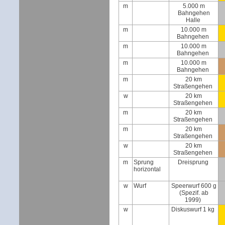
m
5.000 m
Bahngehen
Halle
m
10.000 m
Bahngehen
m
10.000 m
Bahngehen
m
10.000 m
Bahngehen
m
20 km
Straßengehen
w
20 km
Straßengehen
m
20 km
Straßengehen
m
20 km
Straßengehen
w
20 km
Straßengehen
m
Sprung
Dreisprung
horizontal
w
Wurf
Speerwurf 600 g
(Spezif. ab
1999)
w
Diskuswurf 1 kg