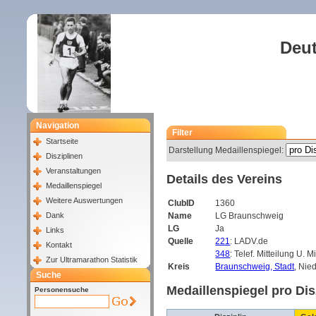
Deut
Navigation
Filter
Startseite
Darstellung Medaillenspiegel:
Disziplinen
Veranstaltungen
Details des Vereins
Medaillenspiegel
Weitere Auswertungen
ClubID
1360
Dank
Name
LG Braunschweig
LG
Ja
Links
Quelle
221
: LADV.de
Kontakt
348
: Telef. Mitteilung U. M
Zur Ultramarathon Statistik
Kreis
Braunschweig, Stadt
, Nie
Suche
Medaillenspiegel pro Dis
Personensuche