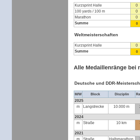
Kurzsprint Halle
0
100 yards / 100 m
0
Marathon
0
Summe
0
Weltmeisterschaften
Kurzsprint Halle
0
Summe
0
Alle Medaillenränge bei 
Deutsche und DDR-Meistersch
M/W
Block
Disziplin
R
2025
m
Langstrecke
10.000 m
2024
m
Straße
10 km
2021
m
Straße
Halbmarathon