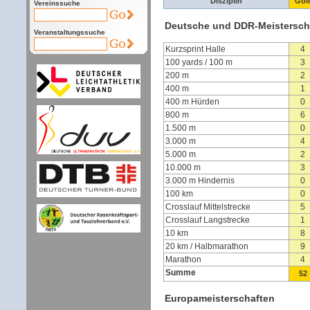
Disziplin
Gol
Vereinssuche
Deutsche und DDR-Meistersch
Veranstaltungssuche
Kurzsprint Halle
4
100 yards / 100 m
3
200 m
2
400 m
1
400 m Hürden
0
800 m
6
1.500 m
0
3.000 m
4
5.000 m
2
10.000 m
3
3.000 m Hindernis
0
100 km
0
Crosslauf Mittelstrecke
5
Crosslauf Langstrecke
1
10 km
8
20 km / Halbmarathon
9
Marathon
4
Summe
52
Europameisterschaften