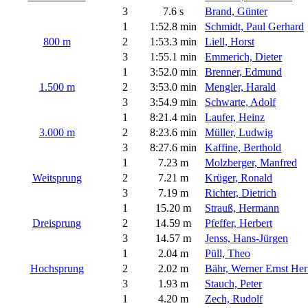
3
7.6 s
Brand, Günter
1
1:52.8 min
Schmidt, Paul Gerhard
800 m
2
1:53.3 min
Liell, Horst
3
1:55.1 min
Emmerich, Dieter
1
3:52.0 min
Brenner, Edmund
1.500 m
2
3:53.0 min
Mengler, Harald
3
3:54.9 min
Schwarte, Adolf
1
8:21.4 min
Laufer, Heinz
3.000 m
2
8:23.6 min
Müller, Ludwig
3
8:27.6 min
Kaffine, Berthold
1
7.23 m
Molzberger, Manfred
Weitsprung
2
7.21 m
Krüger, Ronald
3
7.19 m
Richter, Dietrich
1
15.20 m
Strauß, Hermann
Dreisprung
2
14.59 m
Pfeffer, Herbert
3
14.57 m
Jenss, Hans-Jürgen
1
2.04 m
Püll, Theo
Hochsprung
2
2.02 m
Bähr, Werner Ernst He
3
1.93 m
Stauch, Peter
1
4.20 m
Zech, Rudolf