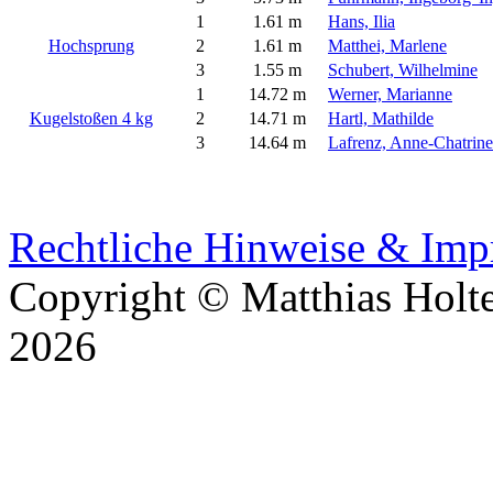
1
1.61 m
Hans, Ilia
Hochsprung
2
1.61 m
Matthei, Marlene
3
1.55 m
Schubert, Wilhelmine
1
14.72 m
Werner, Marianne
Kugelstoßen 4 kg
2
14.71 m
Hartl, Mathilde
3
14.64 m
Lafrenz, Anne-Chatrine
Rechtliche Hinweise & Im
Copyright © Matthias Holt
2026