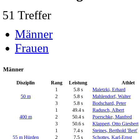
51 Treffer
Männer
Frauen
Männer
Disziplin
Rang
Leistung
Athlet
1
5.8 s
Maletzki, Erhard
50 m
2
5.8 s
Mahlendorf, Walter
3
5.8 s
Bodschard, Peter
1
49.4 s
Radusch, Albert
400 m
2
50.4 s
Poerschke, Manfred
3
50.6 s
Klappert, Otto Giesbert
1
7.4 s
Steines, Berthold 'Bert'
55 m Hürden
2
7.5 s
Schottes, Karl-Ernst