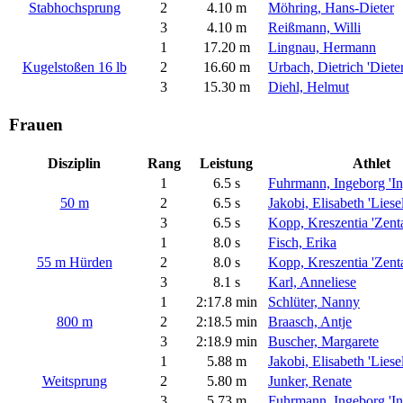
Stabhochsprung
2
4.10 m
Möhring, Hans-Dieter
3
4.10 m
Reißmann, Willi
1
17.20 m
Lingnau, Hermann
Kugelstoßen 16 lb
2
16.60 m
Urbach, Dietrich 'Dieter
3
15.30 m
Diehl, Helmut
Frauen
Disziplin
Rang
Leistung
Athlet
1
6.5 s
Fuhrmann, Ingeborg 'In
50 m
2
6.5 s
Jakobi, Elisabeth 'Liesel
3
6.5 s
Kopp, Kreszentia 'Zent
1
8.0 s
Fisch, Erika
55 m Hürden
2
8.0 s
Kopp, Kreszentia 'Zent
3
8.1 s
Karl, Anneliese
1
2:17.8 min
Schlüter, Nanny
800 m
2
2:18.5 min
Braasch, Antje
3
2:18.9 min
Buscher, Margarete
1
5.88 m
Jakobi, Elisabeth 'Liesel
Weitsprung
2
5.80 m
Junker, Renate
3
5.73 m
Fuhrmann, Ingeborg 'In