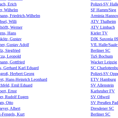
ach, Erich
Polizei-SV Hall
er, Wilhelm
SF Hamm/Sieg
ann, Friedrich-Wilhelm
Arminia Hanno
hsel, Willi
ATV Thalheim
höfft, Werner
ATV Limbach
ens, Hans
Kieler TV
kötz, Gustav
DJK Saxonia 09
er, Gustav Adolf
VfL Halle/Saale
lz, Siegfried
Berliner SC
za, Leopold
TuS Bochum
ann, Gottfried
Wacker Leipzig
k, Gerhard Karl Eduard
SC Charlottenb
ngroß, Herbert Georg
Polizei-SV Opp
ert, Hans-Heinrich Leonhard
ETV Hamburg
chfeld, Emil Eduard
SV Allenstein
ert, Ernst
Karlsruher FV
er, Rudolf Eugen
SV Oßweil
m, Otto
SV Preußen Pad
eyer, Albert
Dresdener SC
-Fengels, Kurt
Berliner SC