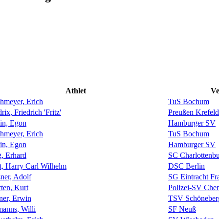
Athlet
Ve
hmeyer, Erich
TuS Bochum
ix, Friedrich 'Fritz'
Preußen Krefeld
in, Egon
Hamburger SV
hmeyer, Erich
TuS Bochum
in, Egon
Hamburger SV
g, Erhard
SC Charlottenb
t, Harry Carl Wilhelm
DSC Berlin
ner, Adolf
SG Eintracht Fr
ten, Kurt
Polizei-SV Che
er, Erwin
TSV Schöneberg
manns, Willi
SF Neuß