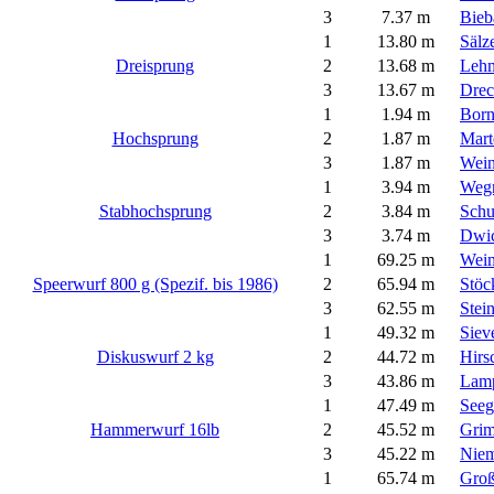
3
7.37 m
Bieb
1
13.80 m
Sälz
Dreisprung
2
13.68 m
Lehm
3
13.67 m
Drec
1
1.94 m
Born
Hochsprung
2
1.87 m
Mart
3
1.87 m
Wein
1
3.94 m
Wegn
Stabhochsprung
2
3.84 m
Schu
3
3.74 m
Dwic
1
69.25 m
Weim
Speerwurf 800 g (Spezif. bis 1986)
2
65.94 m
Stöc
3
62.55 m
Stei
1
49.32 m
Siev
Diskuswurf 2 kg
2
44.72 m
Hirs
3
43.86 m
Lamp
1
47.49 m
Seeg
Hammerwurf 16lb
2
45.52 m
Grim
3
45.22 m
Niem
1
65.74 m
Groß