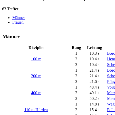
63 Treffer
Männer
Frauen
Männer
Disziplin
Rang
Leistung
1
10.3 s
Borc
100 m
2
10.4 s
Hendr
3
10.4 s
Sche
1
21.4 s
Borc
200 m
2
21.4 s
Sche
3
21.6 s
Pflu
1
48.4 s
Voig
400 m
2
49.1 s
Metz
3
50.2 s
Maer
1
14.8 s
Wegn
110 m Hürden
2
15.4 s
Poll