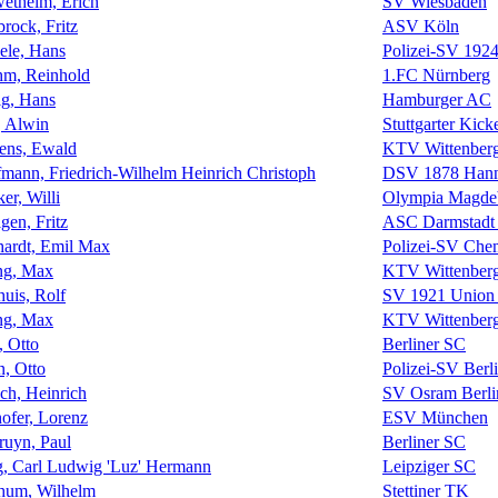
ethelm, Erich
SV Wiesbaden
brock, Fritz
ASV Köln
ele, Hans
Polizei-SV 1924
m, Reinhold
1.FC Nürnberg
g, Hans
Hamburger AC
, Alwin
Stuttgarter Kick
ens, Ewald
KTV Wittenber
mann, Friedrich-Wilhelm Heinrich Christoph
DSV 1878 Hann
er, Willi
Olympia Magde
gen, Fritz
ASC Darmstadt 
ardt, Emil Max
Polizei-SV Che
ng, Max
KTV Wittenber
huis, Rolf
SV 1921 Union
ng, Max
KTV Wittenber
, Otto
Berliner SC
, Otto
Polizei-SV Berl
ch, Heinrich
SV Osram Berli
hofer, Lorenz
ESV München
ruyn, Paul
Berliner SC
, Carl Ludwig 'Luz' Hermann
Leipziger SC
hum, Wilhelm
Stettiner TK