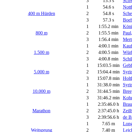
3
15.5 s
Schw
1
54.6 s
Nott
400 m Hürden
2
54.8 s
Sche
3
57.3 s
Boeh
1
1:55.2 min
Köni
800 m
2
1:55.5 min
Paul
3
1:56.4 min
Mert
1
4:00.1 min
Kauf
1.500 m
2
4:00.5 min
Würk
3
4:00.8 min
Schil
1
15:03.5 min
Gebh
5.000 m
2
15:04.4 min
Syri
3
15:07.8 min
Holt
1
31:38.0 min
Syri
10.000 m
2
31:44.5 min
Bree
3
31:46.2 min
Kohn
1
2:35:46.0 h
Brau
Marathon
2
2:37:45.0 h
Zeil
3
2:39:56.6 h
de B
1
7.65 m
Long
Weitsprung
2
7.40 m
Leic